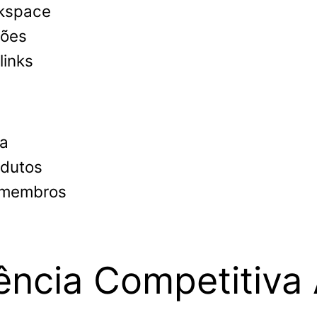
rkspace
ções
links
ra
odutos
e membros
gência Competitiva